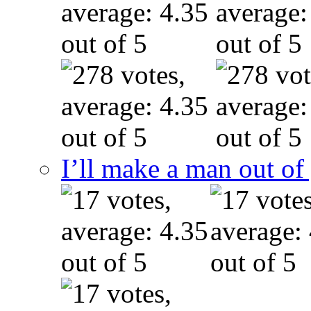
I’ll make a man out o