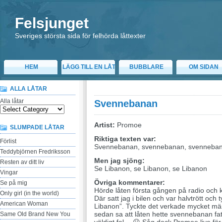
Felsjunget
Sveriges största sida för felhörda låttexter
HEM
LÄGG TILL EN LÅT
BUBBLARE
OM SIDAN
ALLA LÅTAR
Alla låtar
Svennebanan
Artist:
Promoe
SLUMPADE LÅTAR
Riktiga texten var:
Förlist
Svennebanan, svennebanan, svenneba
Teddybjörnen Fredriksson
Men jag sjöng:
Resten av ditt liv
Se Libanon, se Libanon, se Libanon
Vingar
Övriga kommentarer:
Se på mig
Hörde låten första gången på radio och ko
Only girl (in the world)
Där satt jag i bilen och var halvtrött och
American Woman
Libanon”. Tyckte det verkade mycket mär
sedan sa att låten hette svennebanan fat
Same Old Brand New You