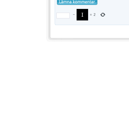
−
=
2