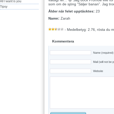
väldigt fel… 😛 Såg dock Promoe live för 
All I want is you
som om de sjöng “Säljer banan”. Jag tro
Tipsy
Ålder när felet upptäcktes:
23
Namn:
Zarah
- Medelbetyg: 2.76, rösta du 
Kommentera
Name (required)
Mail (will not be 
Website