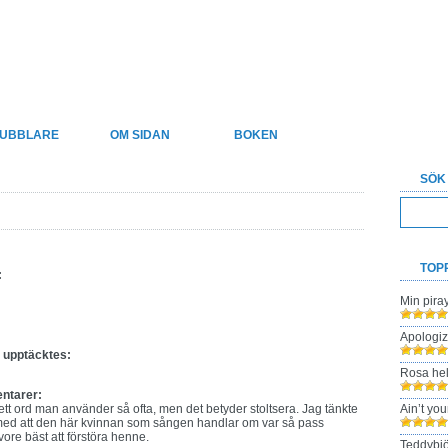
xter
UBBLARE
OM SIDAN
BOKEN
SÖK
TOP
:
Min pira
:
Apologi
t upptäcktes:
Rosa hel
ntarer:
e ett ord man använder så ofta, men det betyder stoltsera. Jag tänkte
Ain’t yo
 med att den här kvinnan som sången handlar om var så pass
 vore bäst att förstöra henne.
Teddybjö