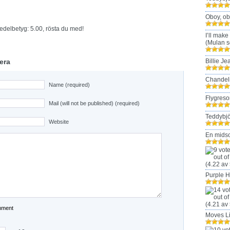
Oboy, ob
edelbetyg: 5.00, rösta du med!
I’ll make
(Mulan s
era
Billie Je
Chandel
Name (required)
Flygreso
Mail (will not be published) (required)
Teddybjö
Website
En mids
(4.22 av 
Purple 
(4.21 av 
Moves L