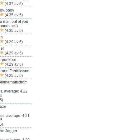
(4.37 av 5)
oy, oboy
(4.35 av 5)
 a man out of you
oundtrack)
(4.35 av 5)
an
(4.29 av 5)
ier
(4.29 av 5)
r punkt se
(4.29 av 5)
rnen Fredriksson
(4.25 av 5)
ommarnattsdröm
5)
Haze
5)
ike Jagger