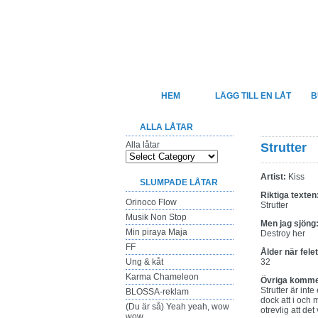
Felsjunget
Sveriges största sida för felhörda låtte
HEM
LÄGG TILL EN LÅT
B
ALLA LÅTAR
Alla låtar
Strutter
Artist:
Kiss
SLUMPADE LÅTAR
Riktiga texten
Orinoco Flow
Strutter
Musik Non Stop
Men jag sjöng
Min piraya Maja
Destroy her
FF
Ålder när fele
Ung & kåt
32
Karma Chameleon
Övriga komme
Strutter är int
BLOSSA-reklam
dock att i och
(Du är så) Yeah yeah, wow
otrevlig att det
wow