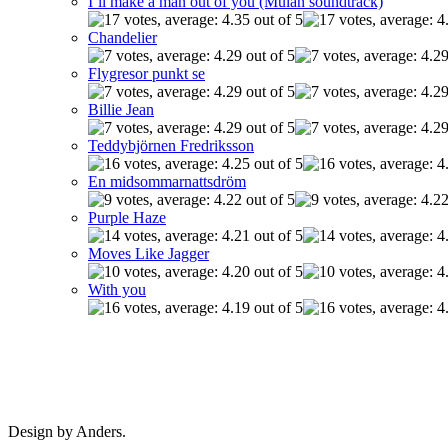
I’ll make a man out of you (Mulan soundtrack)
Chandelier
Flygresor punkt se
Billie Jean
Teddybjörnen Fredriksson
En midsommarnattsdröm
Purple Haze
Moves Like Jagger
With you
Design by Anders.