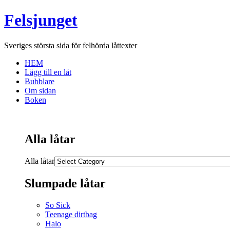
Felsjunget
Sveriges största sida för felhörda låttexter
HEM
Lägg till en låt
Bubblare
Om sidan
Boken
Alla låtar
Alla låtar
Slumpade låtar
So Sick
Teenage dirtbag
Halo