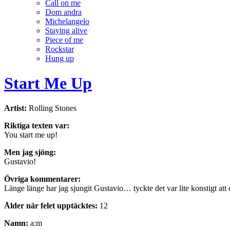
Call on me
Dom andra
Michelangelo
Staying alive
Piece of me
Rockstar
Hung up
Start Me Up
Artist:
Rolling Stones
Riktiga texten var:
You start me up!
Men jag sjöng:
Gustavio!
Övriga kommentarer:
Länge länge har jag sjungit Gustavio… tyckte det var lite konstigt att
Ålder när felet upptäcktes:
12
Namn:
a:m