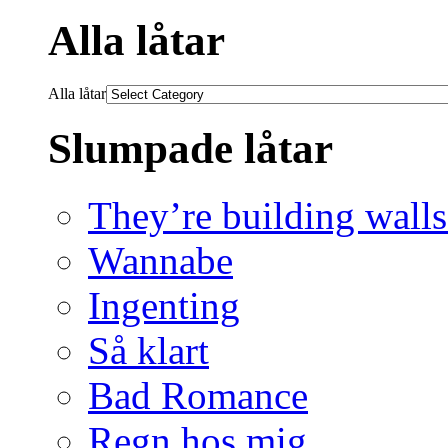
Alla låtar
Alla låtar
Slumpade låtar
They’re building wall
Wannabe
Ingenting
Så klart
Bad Romance
Regn hos mig