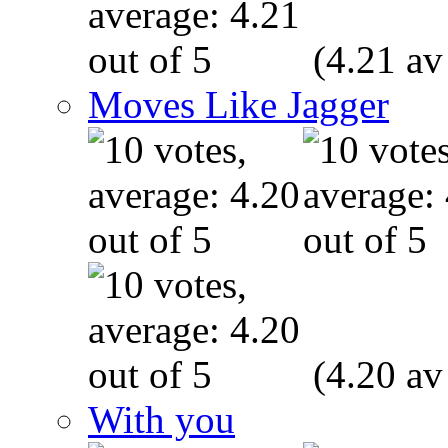
(4.21 av
Moves Like Jagger
(4.20 av
With you