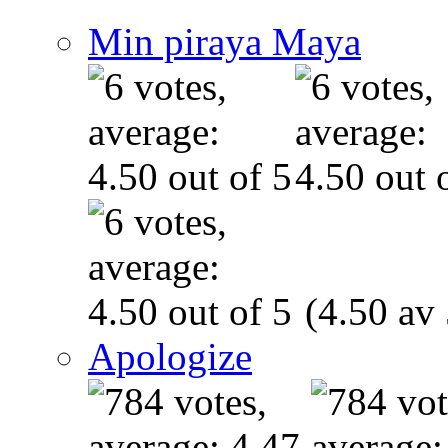
Min piraya Maya
(4.50 av 
Apologize