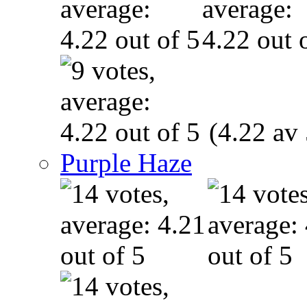
(4.22 av 
Purple Haze