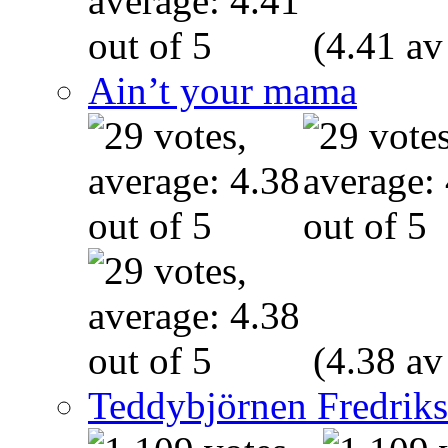
(4.41 av
Ain’t your mama
(4.38 av
Teddybjörnen Fredrik