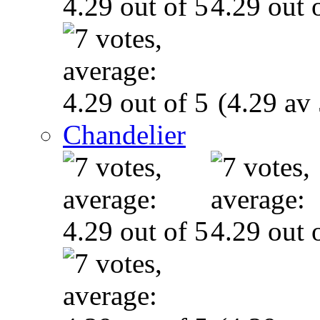
(4.29 av 
Chandelier