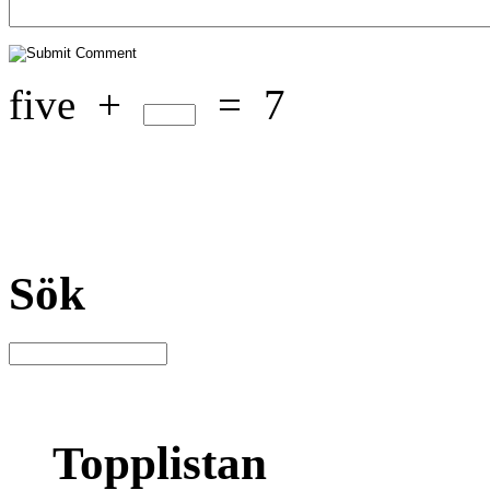
five
+
=
7
Sök
Topplistan