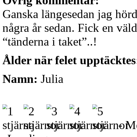
Övrig kommentar:
Ganska längesedan jag hörde
några år sedan. Fick en väld
“tänderna i taket”..!
Ålder när felet upptäckte
Namn:
Julia
- Me