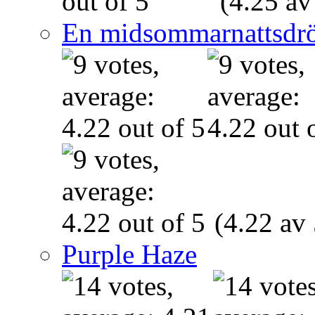
(4.25 av
En midsommarnattsdr
(4.22 av 
Purple Haze