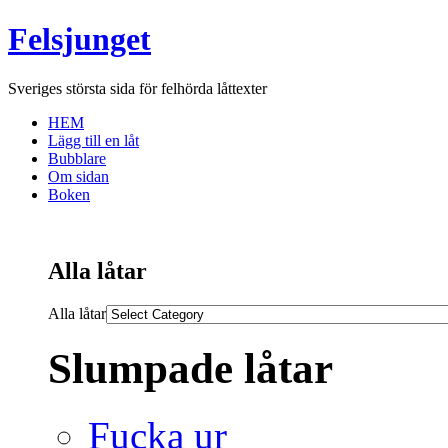
Felsjunget
Sveriges största sida för felhörda låttexter
HEM
Lägg till en låt
Bubblare
Om sidan
Boken
Alla låtar
Alla låtar
Slumpade låtar
Fucka ur