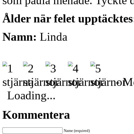
som paula menade. Tyckte de
Ålder när felet upptäcktes
Namn:
Linda
- Me
Loading...
Kommentera
Name (required)