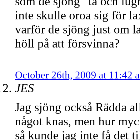
som de sjöng “ta och lugn
inte skulle oroa sig för l
varför de sjöng just om l
höll på att försvinna?
October 26th, 2009 at 11:42 
JES
Jag sjöng också Rädda alla
något knas, men hur myck
så kunde jag inte få det t