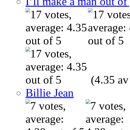
I’ll make a man out o
(4.35 av
Billie Jean