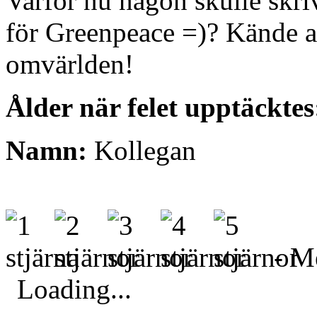
Varför nu någon skulle skri
för Greenpeace =)? Kände att
omvärlden!
Ålder när felet upptäcktes
Namn:
Kollegan
- Me
Loading...