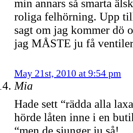
min annars så smarta älsk
roliga felhörning. Upp ti
sagt om jag kommer dö o
jag MÅSTE ju få ventile
May 21st, 2010 at 9:54 pm
Mia
Hade sett “rädda alla lax
hörde låten inne i en but
“men de sjunger ju så! ….