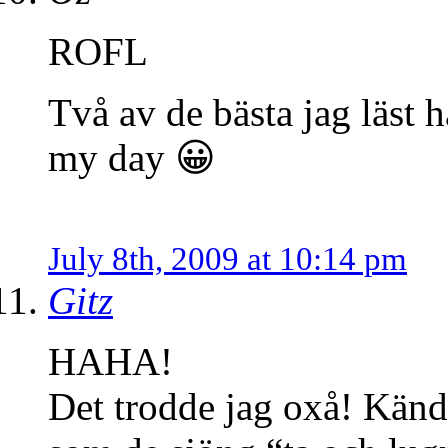
ROFL
Två av de bästa jag läst h
my day 😀
July 8th, 2009 at 10:14 pm
Gitz
HAHA!
Det trodde jag oxå! Kände