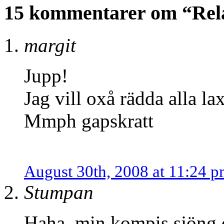
15 kommentarer om “Rel
margit
Jupp!
Jag vill oxå rädda alla lax
Mmph gapskratt
August 30th, 2008 at 11:24 
Stumpan
Haha, min kompis sjöng o