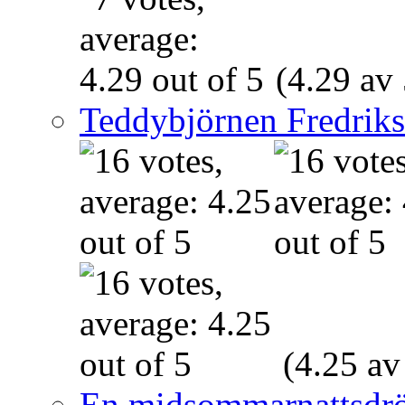
(4.29 av 
Teddybjörnen Fredrik
(4.25 av
En midsommarnattsdr