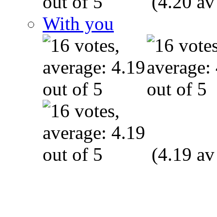
(4.20 av
With you
(4.19 av