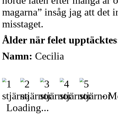
hörde låten efter många år 
magarna” insåg jag att det 
misstaget.
Ålder när felet upptäcktes
Namn:
Cecilia
- Me
Loading...