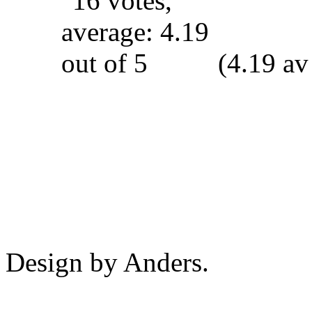
(4.19 av
Design by Anders.