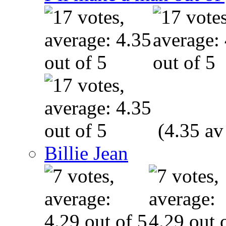
(4.35 av
Billie Jean