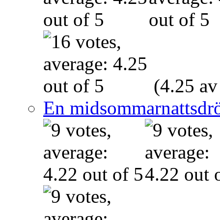
(4.25 av
En midsommarnattsdr