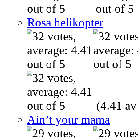
Rosa helikopter
(4.41 av
Ain’t your mama