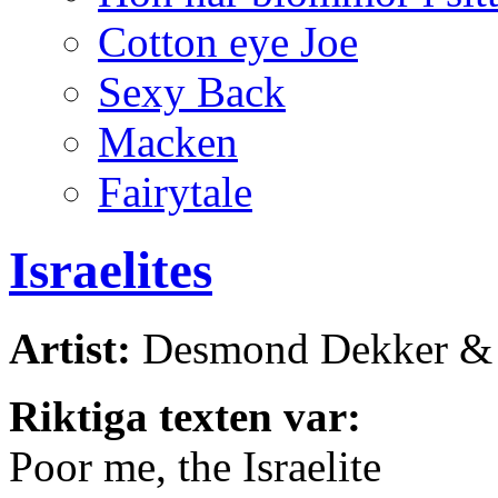
Cotton eye Joe
Sexy Back
Macken
Fairytale
Israelites
Artist:
Desmond Dekker & 
Riktiga texten var:
Poor me, the Israelite