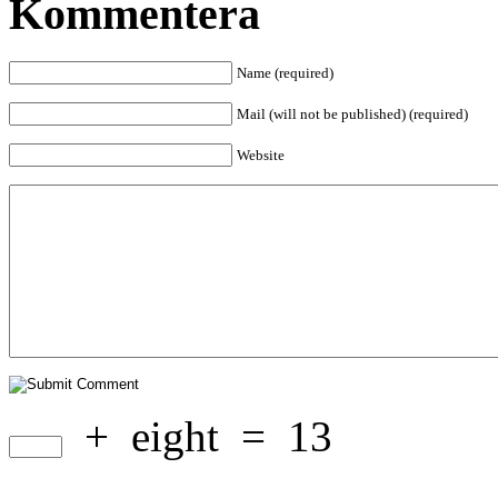
Kommentera
Name (required)
Mail (will not be published) (required)
Website
+
eight
=
13