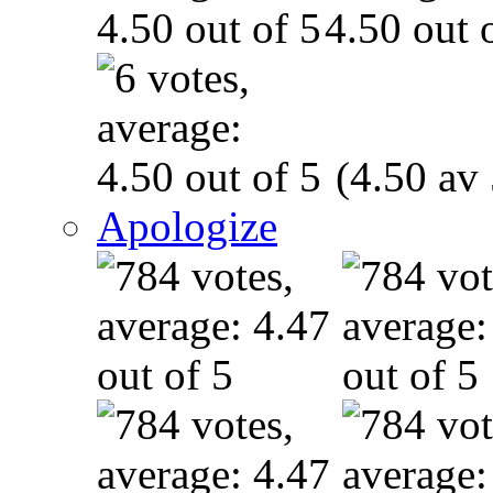
(4.50 av 
Apologize