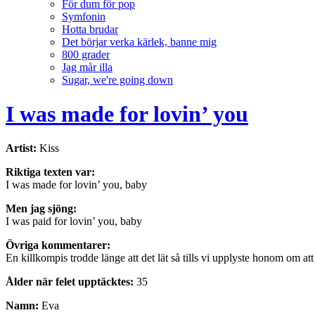
För dum för pop
Symfonin
Hotta brudar
Det börjar verka kärlek, banne mig
800 grader
Jag mår illa
Sugar, we're going down
I was made for lovin’ you
Artist:
Kiss
Riktiga texten var:
I was made for lovin’ you, baby
Men jag sjöng:
I was paid for lovin’ you, baby
Övriga kommentarer:
En killkompis trodde länge att det lät så tills vi upplyste honom om at
Ålder när felet upptäcktes:
35
Namn:
Eva