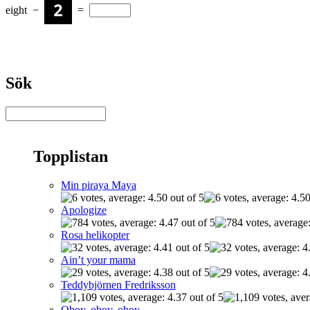
eight
−
=
Sök
Topplistan
Min piraya Maya
Apologize
Rosa helikopter
Ain’t your mama
Teddybjörnen Fredriksson
Oboy, oboy, oboy