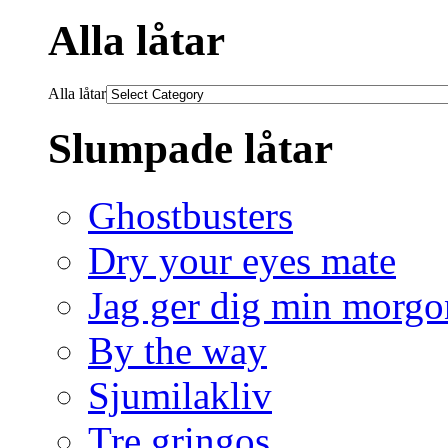
Alla låtar
Alla låtar
Slumpade låtar
Ghostbusters
Dry your eyes mate
Jag ger dig min morgo
By the way
Sjumilakliv
Tre gringos