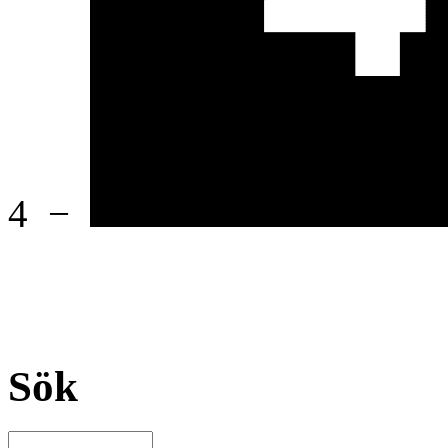
4
−
Sök