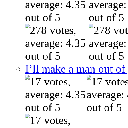
I’ll make a man out o