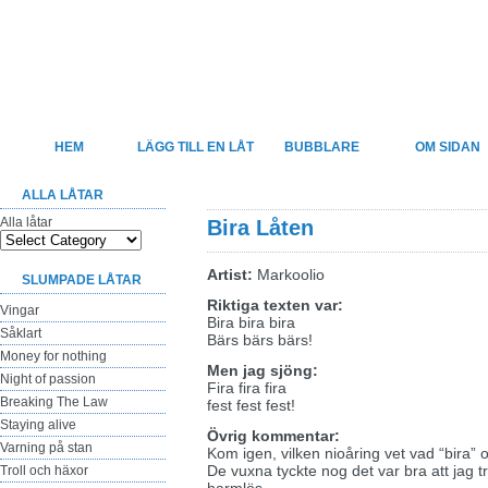
Felsjunget
Sveriges största sida för felhörda låttexter
HEM
LÄGG TILL EN LÅT
BUBBLARE
OM SIDAN
ALLA LÅTAR
Alla låtar
Bira Låten
Artist:
Markoolio
SLUMPADE LÅTAR
Riktiga texten var:
Vingar
Bira bira bira
Såklart
Bärs bärs bärs!
Money for nothing
Men jag sjöng:
Night of passion
Fira fira fira
Breaking The Law
fest fest fest!
Staying alive
Övrig kommentar:
Varning på stan
Kom igen, vilken nioåring vet vad “bira” 
De vuxna tyckte nog det var bra att jag t
Troll och häxor