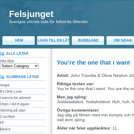
Felsjunget
Sveriges största sida för felhörda låttexter
HEM
LÄGG TILL EN LÅT
BUBBLARE
OM SIDAN
ALLA LÅTAR
Alla låtar
You’re the one that i want
Artist:
John Travolta & Olivia Newton-J
SLUMPADE LÅTAR
Riktiga texten var:
Angie
You’re the one that i want. You are the o
It’s Only Love
Men jag sjöng:
I wanna be adored
Joddeladialod. Yodialoddiod. Huh, huh, 
Oops I did it again
Övriga kommentarer:
Varning på stan
Jag såg på filmen med min kompis och har 
Crucified
vad dom sjöng..
FF
Ålder när felet upptäcktes:
11
Beat it