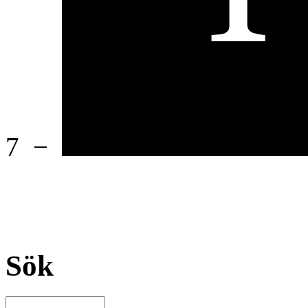
7
−
Sök