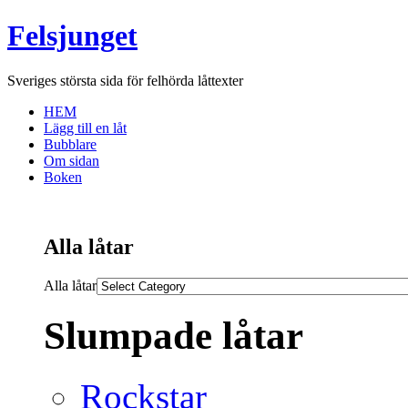
Felsjunget
Sveriges största sida för felhörda låttexter
HEM
Lägg till en låt
Bubblare
Om sidan
Boken
Alla låtar
Alla låtar
Slumpade låtar
Rockstar