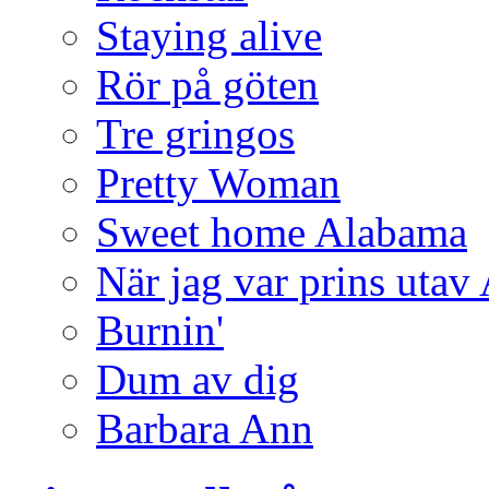
Staying alive
Rör på göten
Tre gringos
Pretty Woman
Sweet home Alabama
När jag var prins utav
Burnin'
Dum av dig
Barbara Ann