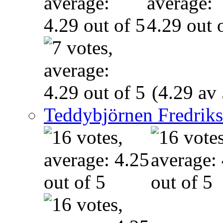
(4.29 av 
Teddybjörnen Fredrik