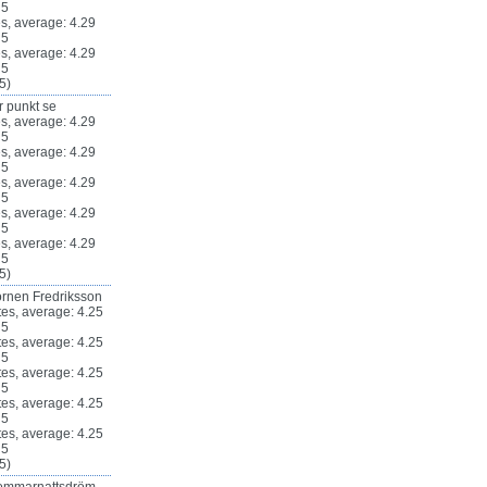
5)
r punkt se
5)
rnen Fredriksson
5)