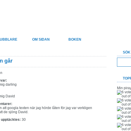
xter
UBBLARE
OM SIDAN
BOKEN
SÖK
än går
en
TOP
 var:
mig darling
Min pira
:
 mig David
ntarer:
 att googla texten när jag hörde låten för jag var verkligen
tt de sjöng David.
t upptäcktes:
30