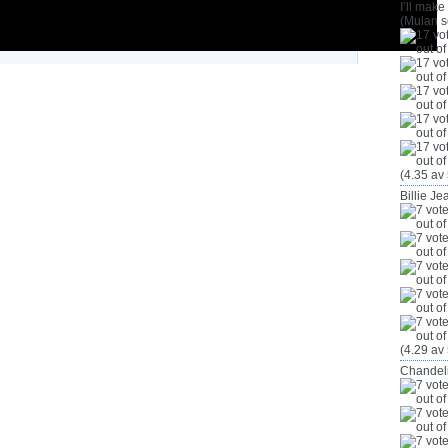
I’ll make
(Mulan s
(4.35 av 
Billie Je
(4.29 av 
Chandel