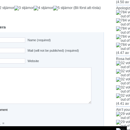
(4.50 av 
(Bli först att rösta)
Apologi
era
Name (required)
Mail (will not be published) (required)
(4.47 av 
Rosa hel
Website
(4.41 av 
Ain’t yo
1
=