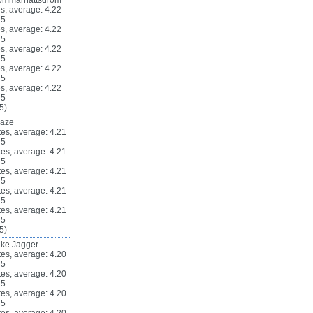
ommarnattsdröm
5)
Haze
5)
ike Jagger