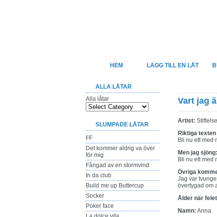
Felsjunget
Sveriges största sida för felhörda låtte
HEM
LÄGG TILL EN LÅT
B
ALLA LÅTAR
Alla låtar
Vart jag 
Artist:
Stiftels
SLUMPADE LÅTAR
Riktiga texten
FF
Bli nu ett med 
Det kommer aldrig va över
Men jag sjöng
för mig
Bli nu ett med
Fångad av en stormvind
Övriga komme
In da club
Jag var tvungen
Build me up Buttercup
övertygad om a
Socker
Ålder när fele
Poker face
Namn:
Anna
La dolce vita