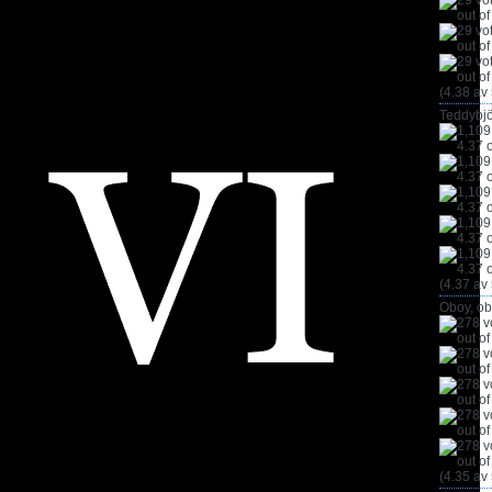
(4.38 av 
Teddybjö
(4.37 av 
Oboy, ob
(4.35 av 