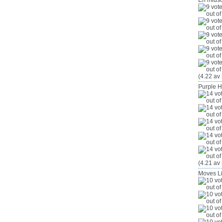
En mids
(4.22 av 
Purple 
(4.21 av 
Moves L