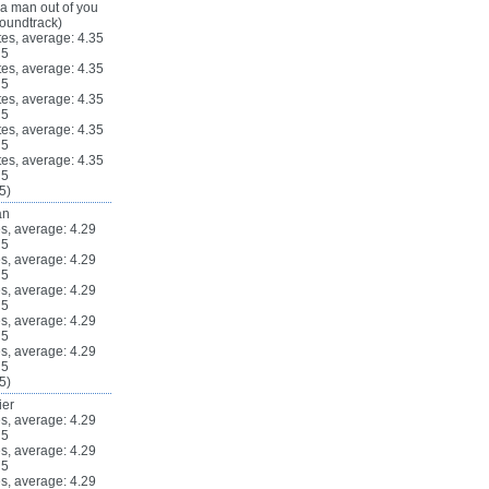
 a man out of you
oundtrack)
5)
an
5)
ier