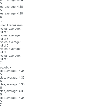
5)
rnen Fredriksson
5)
oy, oboy
5)