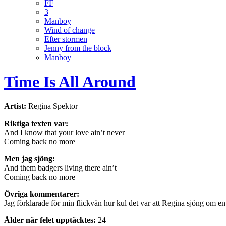
FF
3
Manboy
Wind of change
Efter stormen
Jenny from the block
Manboy
Time Is All Around
Artist:
Regina Spektor
Riktiga texten var:
And I know that your love ain’t never
Coming back no more
Men jag sjöng:
And them badgers living there ain’t
Coming back no more
Övriga kommentarer:
Jag förklarade för min flickvän hur kul det var att Regina sjöng om e
Ålder när felet upptäcktes:
24