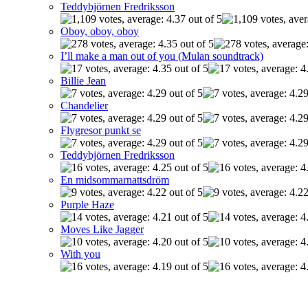
Teddybjörnen Fredriksson
Oboy, oboy, oboy
I’ll make a man out of you (Mulan soundtrack)
Billie Jean
Chandelier
Flygresor punkt se
Teddybjörnen Fredriksson
En midsommarnattsdröm
Purple Haze
Moves Like Jagger
With you