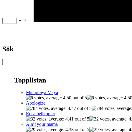
−
7
=
Sök
Topplistan
Min piraya Maya
Apologize
Rosa helikopter
Ain’t your mama