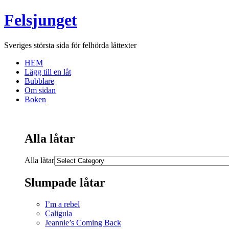
Felsjunget
Sveriges största sida för felhörda låttexter
HEM
Lägg till en låt
Bubblare
Om sidan
Boken
Alla låtar
Alla låtar
Slumpade låtar
I’m a rebel
Caligula
Jeannie’s Coming Back