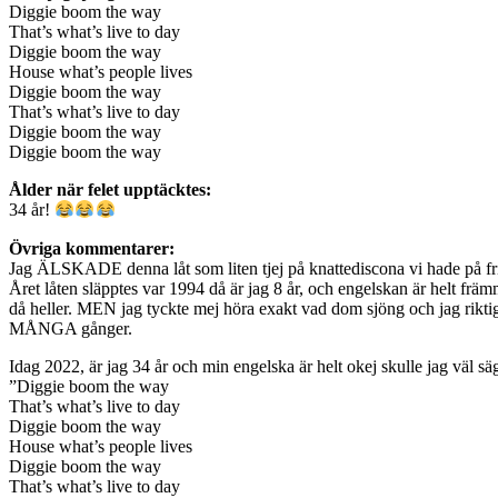
Diggie boom the way
That’s what’s live to day
Diggie boom the way
House what’s people lives
Diggie boom the way
That’s what’s live to day
Diggie boom the way
Diggie boom the way
Ålder när felet upptäcktes:
34 år!
Övriga kommentarer:
Jag ÄLSKADE denna låt som liten tjej på knattediscona vi hade på fr
Året låten släpptes var 1994 då är jag 8 år, och engelskan är helt frä
då heller. MEN jag tyckte mej höra exakt vad dom sjöng och jag riktigt 
MÅNGA gånger.
Idag 2022, är jag 34 år och min engelska är helt okej skulle jag väl säg
”Diggie boom the way
That’s what’s live to day
Diggie boom the way
House what’s people lives
Diggie boom the way
That’s what’s live to day