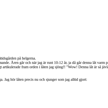
itidsgården på helgerna.
mmande. Åren går och när jag är runt 10-12 år, ja då går denna låt varm p
artikulerade fram orden i låten jag sjöng!! ”Wow! Denna låt är så jävla 
a. Jag hör låten precis nu och sjunger som jag alltid gjort: