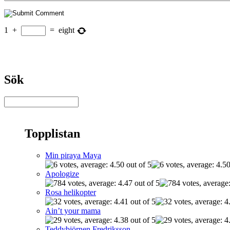
1
+
=
eight
Sök
Topplistan
Min piraya Maya
Apologize
Rosa helikopter
Ain’t your mama
Teddybjörnen Fredriksson