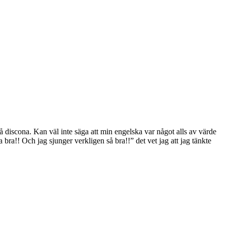
å discona. Kan väl inte säga att min engelska var något alls av värde
bra!! Och jag sjunger verkligen så bra!!” det vet jag att jag tänkte