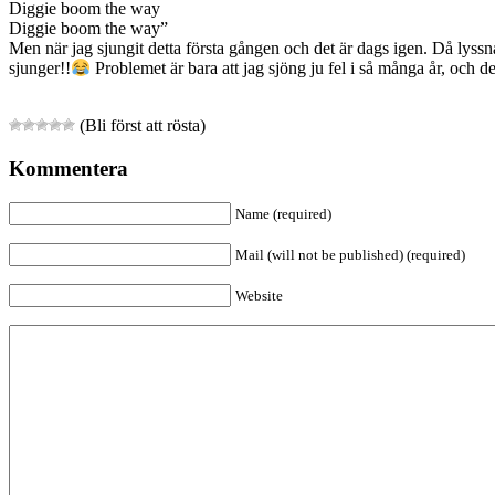
Diggie boom the way
Diggie boom the way”
Men när jag sjungit detta första gången och det är dags igen. Då lyssna
sjunger!!
Problemet är bara att jag sjöng ju fel i så många år, och de
(Bli först att rösta)
Kommentera
Name (required)
Mail (will not be published) (required)
Website