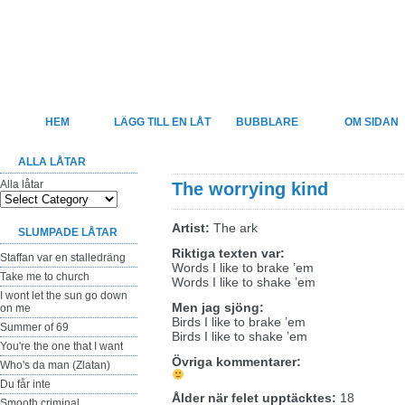
Felsjunget
Sveriges största sida för felhörda låttexter
HEM
LÄGG TILL EN LÅT
BUBBLARE
OM SIDAN
ALLA LÅTAR
Alla låtar
The worrying kind
Artist:
The ark
SLUMPADE LÅTAR
Riktiga texten var:
Staffan var en stalledräng
Words I like to brake ’em
Take me to church
Words I like to shake ’em
I wont let the sun go down
Men jag sjöng:
on me
Birds I like to brake ’em
Summer of 69
Birds I like to shake ’em
You're the one that I want
Övriga kommentarer:
Who's da man (Zlatan)
Du får inte
Ålder när felet upptäcktes:
18
Smooth criminal