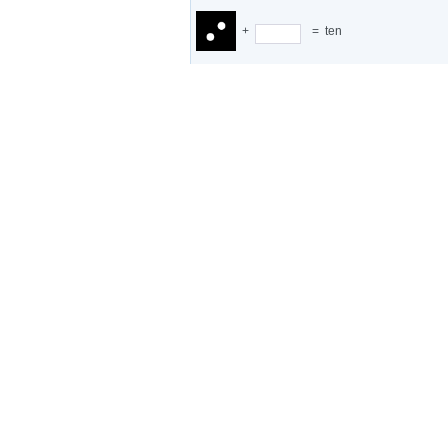
+
=
ten