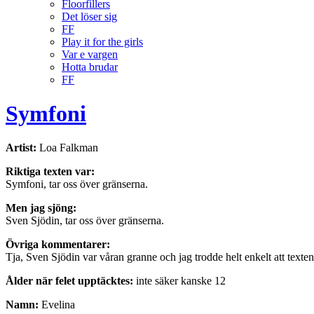
Floorfillers
Det löser sig
FF
Play it for the girls
Var e vargen
Hotta brudar
FF
Symfoni
Artist:
Loa Falkman
Riktiga texten var:
Symfoni, tar oss över gränserna.
Men jag sjöng:
Sven Sjödin, tar oss över gränserna.
Övriga kommentarer:
Tja, Sven Sjödin var våran granne och jag trodde helt enkelt att texten 
Ålder när felet upptäcktes:
inte säker kanske 12
Namn:
Evelina