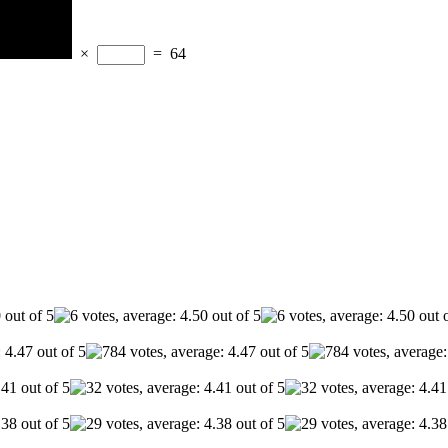
×
=
64