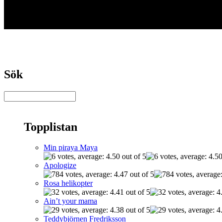
Sök
Topplistan
Min piraya Maya
Apologize
Rosa helikopter
Ain’t your mama
Teddybjörnen Fredriksson