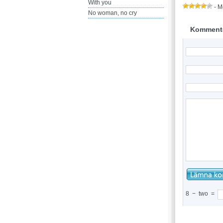
With you
- M
No woman, no cry
Komment
8
−
two
=