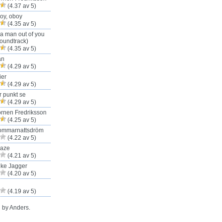
(4.37 av 5)
oy, oboy
(4.35 av 5)
 a man out of you
oundtrack)
(4.35 av 5)
an
(4.29 av 5)
ier
(4.29 av 5)
r punkt se
(4.29 av 5)
rnen Fredriksson
(4.25 av 5)
ommarnattsdröm
(4.22 av 5)
Haze
(4.21 av 5)
ike Jagger
(4.20 av 5)
(4.19 av 5)
 by Anders.