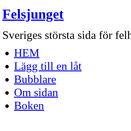
Felsjunget
Sveriges största sida för fel
HEM
Lägg till en låt
Bubblare
Om sidan
Boken