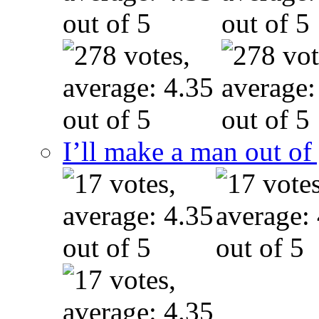
I’ll make a man out o