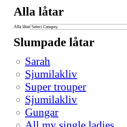
Alla låtar
Alla låtar
Slumpade låtar
Sarah
Sjumilakliv
Super trouper
Sjumilakliv
Gungar
All my single ladies