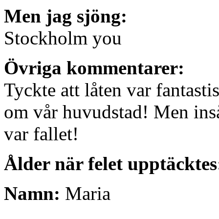
Men jag sjöng:
Stockholm you
Övriga kommentarer:
Tyckte att låten var fantast
om vår huvudstad! Men insåg
var fallet!
Ålder när felet upptäcktes
Namn:
Maria