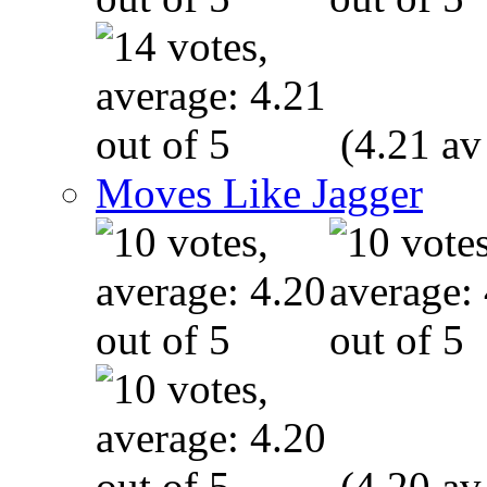
(4.21 av
Moves Like Jagger
(4.20 av