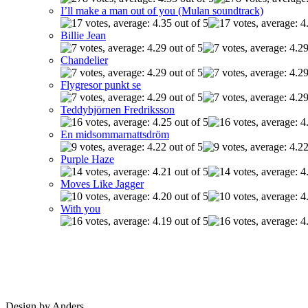
I’ll make a man out of you (Mulan soundtrack)
Billie Jean
Chandelier
Flygresor punkt se
Teddybjörnen Fredriksson
En midsommarnattsdröm
Purple Haze
Moves Like Jagger
With you
Design by Anders.