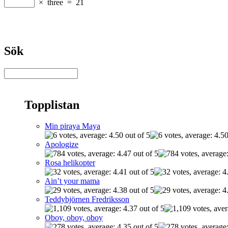
×
three
=
21
Sök
Topplistan
Min piraya Maya
Apologize
Rosa helikopter
Ain’t your mama
Teddybjörnen Fredriksson
Oboy, oboy, oboy