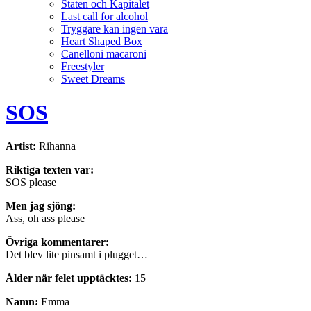
Staten och Kapitalet
Last call for alcohol
Tryggare kan ingen vara
Heart Shaped Box
Canelloni macaroni
Freestyler
Sweet Dreams
SOS
Artist:
Rihanna
Riktiga texten var:
SOS please
Men jag sjöng:
Ass, oh ass please
Övriga kommentarer:
Det blev lite pinsamt i plugget…
Ålder när felet upptäcktes:
15
Namn:
Emma