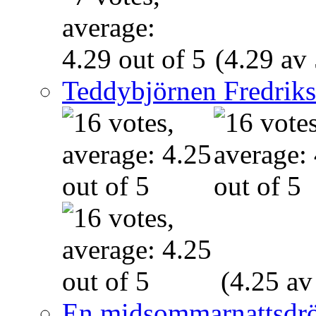
(4.29 av 
Teddybjörnen Fredrik
(4.25 av
En midsommarnattsdr