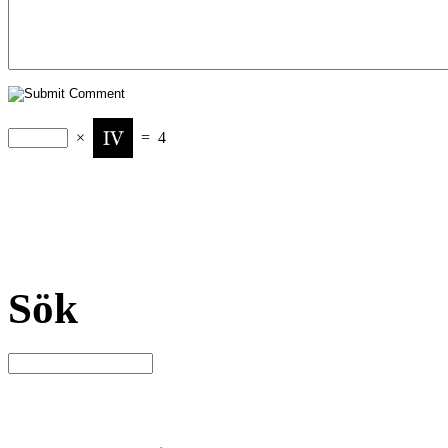
×
=
4
Sök