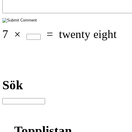
7
×
=
twenty eight
Sök
Topplistan