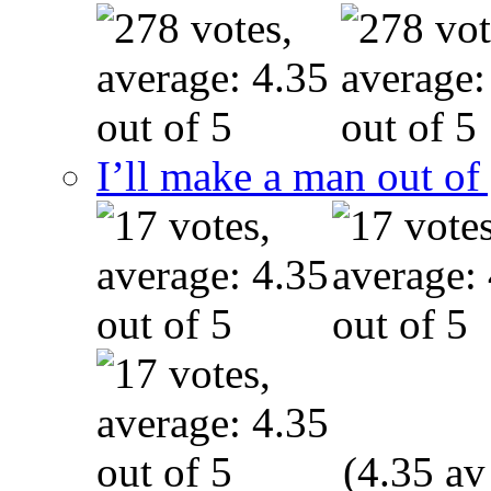
I’ll make a man out o
(4.35 av