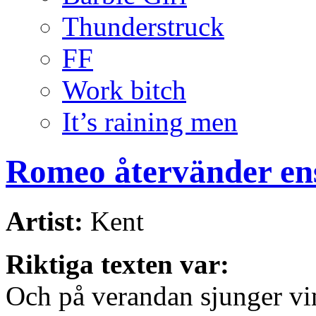
Thunderstruck
FF
Work bitch
It’s raining men
Romeo återvänder e
Artist:
Kent
Riktiga texten var:
Och på verandan sjunger vi