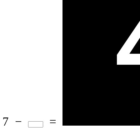
7
−
=