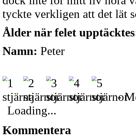
dock inte för mitt liv höra v
tyckte verkligen att det lät
Ålder när felet upptäcktes
Namn:
Peter
- Me
Loading...
Kommentera