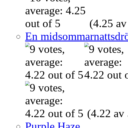
(4.25 av
En midsommarnattsdr
(4.22 av 
Purple Haze