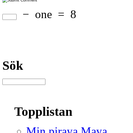
−
one
=
8
Sök
Topplistan
Min piraya Maya