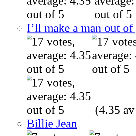
I’ll make a man out o
(4.35 av
Billie Jean