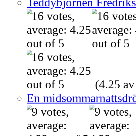
Teddybjörnen Fredrik
(4.25 av
En midsommarnattsdr