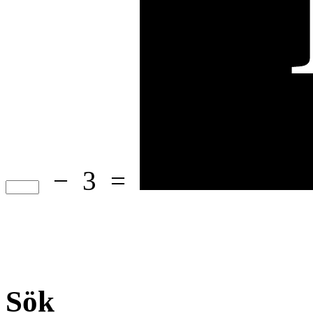
−
3
=
Sök