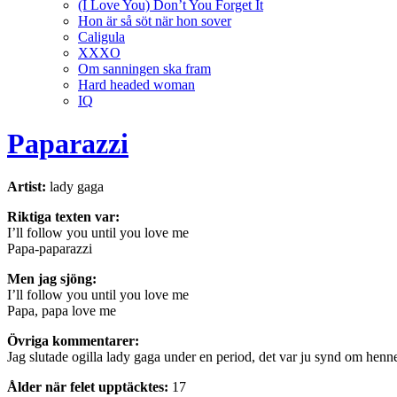
(I Love You) Don’t You Forget It
Hon är så söt när hon sover
Caligula
XXXO
Om sanningen ska fram
Hard headed woman
IQ
Paparazzi
Artist:
lady gaga
Riktiga texten var:
I’ll follow you until you love me
Papa-paparazzi
Men jag sjöng:
I’ll follow you until you love me
Papa, papa love me
Övriga kommentarer:
Jag slutade ogilla lady gaga under en period, det var ju synd om henne
Ålder när felet upptäcktes:
17