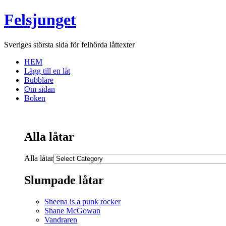
Felsjunget
Sveriges största sida för felhörda låttexter
HEM
Lägg till en låt
Bubblare
Om sidan
Boken
Alla låtar
Alla låtar
Slumpade låtar
Sheena is a punk rocker
Shane McGowan
Vandraren