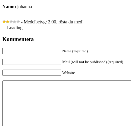
Namn:
johanna
- Medelbetyg: 2.00, rösta du med!
Loading...
Kommentera
Name (required)
Mail (will not be published) (required)
Website