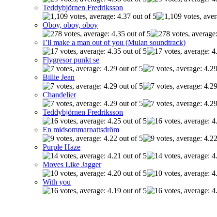
Teddybjörnen Fredriksson
Oboy, oboy, oboy
I’ll make a man out of you (Mulan soundtrack)
Flygresor punkt se
Billie Jean
Chandelier
Teddybjörnen Fredriksson
En midsommarnattsdröm
Purple Haze
Moves Like Jagger
With you