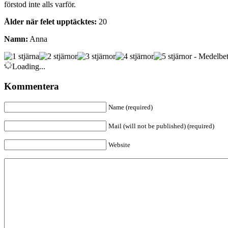
förstod inte alls varför.
Ålder när felet upptäcktes:
20
Namn:
Anna
- Medelbet
Loading...
Kommentera
Name (required)
Mail (will not be published) (required)
Website