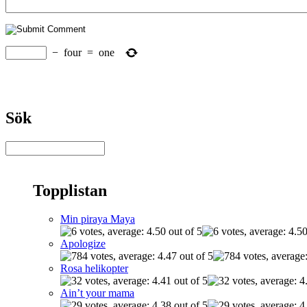
−
four
=
one
Sök
Topplistan
Min piraya Maya
Apologize
Rosa helikopter
Ain’t your mama