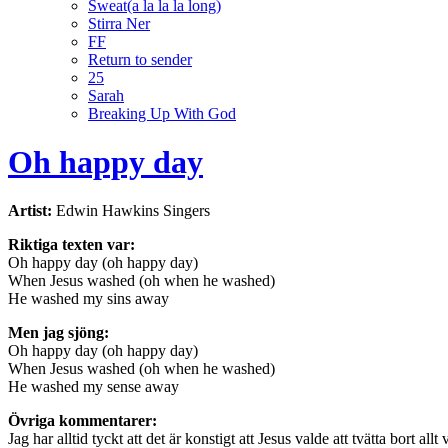
Sweat(a la la la long)
Stirra Ner
FF
Return to sender
25
Sarah
Breaking Up With God
Oh happy day
Artist:
Edwin Hawkins Singers
Riktiga texten var:
Oh happy day (oh happy day)
When Jesus washed (oh when he washed)
He washed my sins away
Men jag sjöng:
Oh happy day (oh happy day)
When Jesus washed (oh when he washed)
He washed my sense away
Övriga kommentarer:
Jag har alltid tyckt att det är konstigt att Jesus valde att tvätta bort a