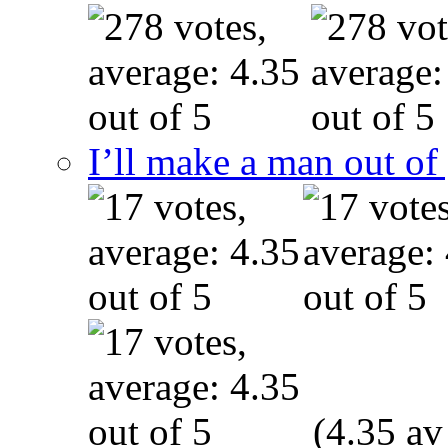
I’ll make a man out o
(4.35 av