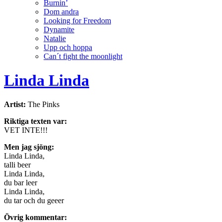
Burnin’
Dom andra
Looking for Freedom
Dynamite
Natalie
Upp och hoppa
Can´t fight the moonlight
Linda Linda
Artist:
The Pinks
Riktiga texten var:
VET INTE!!!
Men jag sjöng:
Linda Linda,
talli beer
Linda Linda,
du bar leer
Linda Linda,
du tar och du geeer
Övrig kommentar: