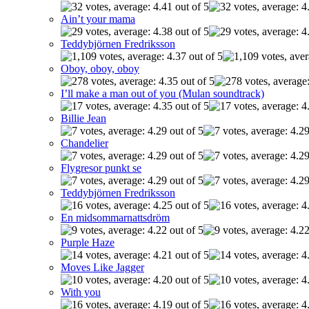
Ain’t your mama
Teddybjörnen Fredriksson
Oboy, oboy, oboy
I’ll make a man out of you (Mulan soundtrack)
Billie Jean
Chandelier
Flygresor punkt se
Teddybjörnen Fredriksson
En midsommarnattsdröm
Purple Haze
Moves Like Jagger
With you