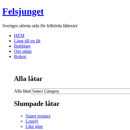
Felsjunget
Sveriges största sida för felhörda låttexter
HEM
Lägg till en låt
Bubblare
Om sidan
Boken
Alla låtar
Alla låtar
Slumpade låtar
Super trouper
Lonely
Like glue