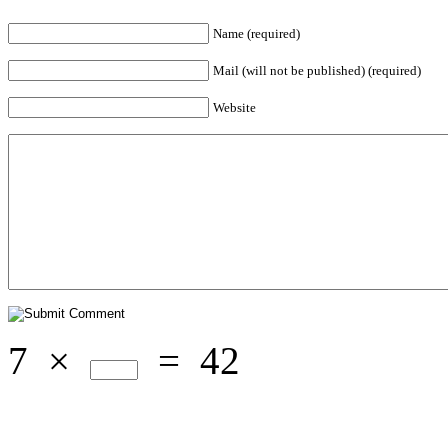
Name (required)
Mail (will not be published) (required)
Website
7
×
=
42