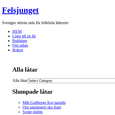
Felsjunget
Sveriges största sida för felhörda låttexter
HEM
Lägg till en låt
Bubblare
Om sidan
Boken
Alla låtar
Alla låtar
Slumpade låtar
Mitt Gullbergs Kaj paradis
Om sanningen ska fram
Some nights