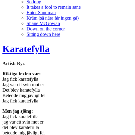
So long
It takes a fool to remain sane
Enter Sandman
Kräm (så nära får ingen gå)
Shane McGowan
Down on the corner
Sitting down here
Karatefylla
Artist:
Byz
Riktiga texten var:
Jag fick karatefylla
Jag var ett svin mot er
Det blev karatefylla
Betedde mig jävligt fel
Jag fick karatefylla
Men jag sjöng:
Jag fick karatefrilla
jag var ett svin mot er
det blev karatefrilla
betedde mig jävligt fel