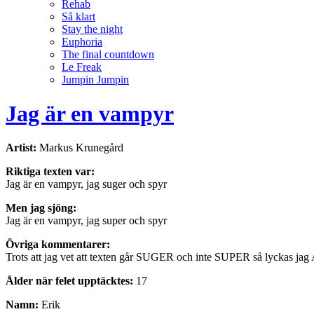
Rehab
Så klart
Stay the night
Euphoria
The final countdown
Le Freak
Jumpin Jumpin
Jag är en vampyr
Artist:
Markus Krunegård
Riktiga texten var:
Jag är en vampyr, jag suger och spyr
Men jag sjöng:
Jag är en vampyr, jag super och spyr
Övriga kommentarer:
Trots att jag vet att texten går SUGER och inte SUPER så lyckas j
Ålder när felet upptäcktes:
17
Namn:
Erik