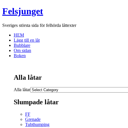
Felsjunget
Sveriges största sida för felhörda låttexter
HEM
Lägg till en låt
Bubblare
Om sidan
Boken
Alla låtar
Alla låtar
Slumpade låtar
FF
Grenade
Tubthumping