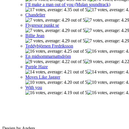
I’ll make a man out of you (Mulan soundtrack)
Chandelier
Flygresor punkt se
Billie Jean
Teddybjörnen Fredriksson
En midsommarnattsdröm
Purple Haze
Moves Like Jagger
With you
Design by Anders.