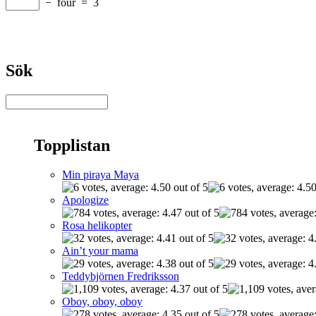
−
four
=
3
Sök
Topplistan
Min piraya Maya
Apologize
Rosa helikopter
Ain’t your mama
Teddybjörnen Fredriksson
Oboy, oboy, oboy