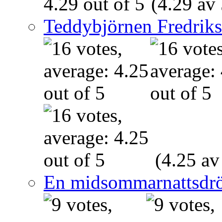
(4.29 av 
Teddybjörnen Fredrik
(4.25 av
En midsommarnattsdr