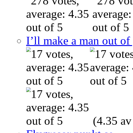
I’ll make a man out o
(4.35 av