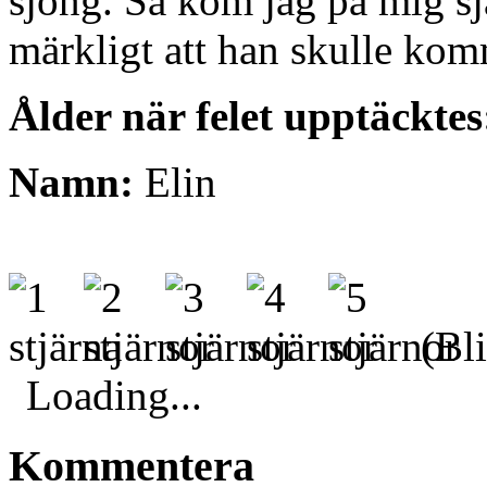
sjöng. Så kom jag på mig sjä
märkligt att han skulle ko
Ålder när felet upptäcktes
Namn:
Elin
(Bli
Loading...
Kommentera