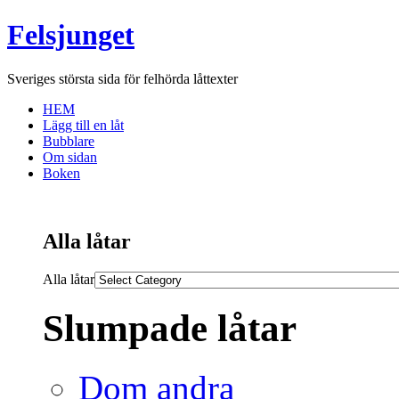
Felsjunget
Sveriges största sida för felhörda låttexter
HEM
Lägg till en låt
Bubblare
Om sidan
Boken
Alla låtar
Alla låtar
Slumpade låtar
Dom andra