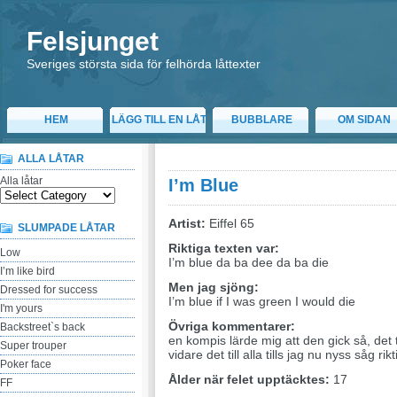
Felsjunget
Sveriges största sida för felhörda låttexter
HEM
LÄGG TILL EN LÅT
BUBBLARE
OM SIDAN
ALLA LÅTAR
Alla låtar
I’m Blue
Artist:
Eiffel 65
SLUMPADE LÅTAR
Riktiga texten var:
Low
I’m blue da ba dee da ba die
I’m like bird
Men jag sjöng:
Dressed for success
I’m blue if I was green I would die
I'm yours
Övriga kommentarer:
Backstreet`s back
en kompis lärde mig att den gick så, det t
Super trouper
vidare det till alla tills jag nu nyss såg ri
Poker face
Ålder när felet upptäcktes:
17
FF