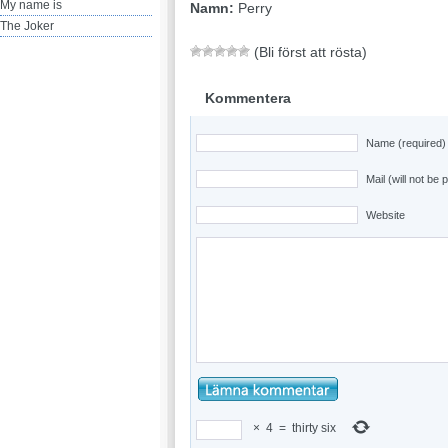
My name is
Namn:
Perry
The Joker
(Bli först att rösta)
Kommentera
Name (required)
Mail (will not be 
Website
×
4
=
thirty six