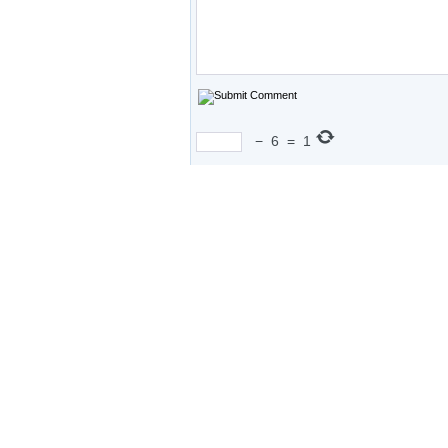
−
6
=
1