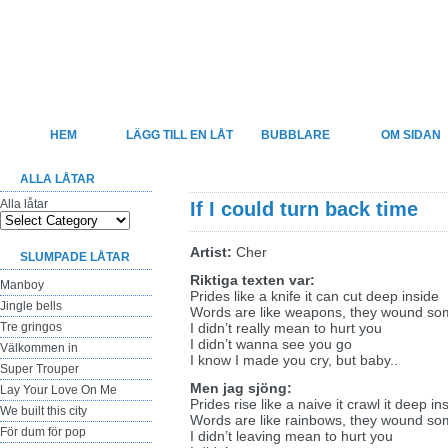
Felsjunget
Sveriges största sida för felhörda låttexter
HEM
LÄGG TILL EN LÅT
BUBBLARE
OM SIDAN
ALLA LÅTAR
Alla låtar
If I could turn back time
Artist:
Cher
SLUMPADE LÅTAR
Riktiga texten var:
Manboy
Prides like a knife it can cut deep inside
Jingle bells
Words are like weapons, they wound so
Tre gringos
I didn’t really mean to hurt you
I didn’t wanna see you go
Välkommen in
I know I made you cry, but baby..
Super Trouper
Men jag sjöng:
Lay Your Love On Me
Prides rise like a naive it crawl it deep in
We built this city
Words are like rainbows, they wound so
För dum för pop
I didn’t leaving mean to hurt you