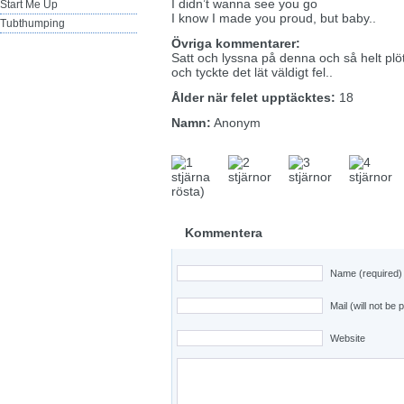
I didn’t wanna see you go
Start Me Up
I know I made you proud, but baby..
Tubthumping
Övriga kommentarer:
Satt och lyssna på denna och så helt plöt
och tyckte det lät väldigt fel..
Ålder när felet upptäcktes:
18
Namn:
Anonym
rösta)
Kommentera
Name (required)
Mail (will not be 
Website