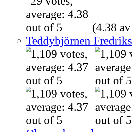
(4.38 av
Teddybjörnen Fredrik