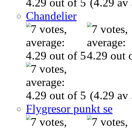
(4.29 av 
Chandelier
(4.29 av 
Flygresor punkt se