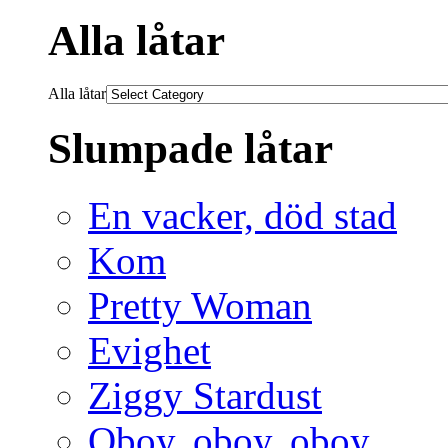
Alla låtar
Alla låtar
Slumpade låtar
En vacker, död stad
Kom
Pretty Woman
Evighet
Ziggy Stardust
Oboy, oboy, oboy