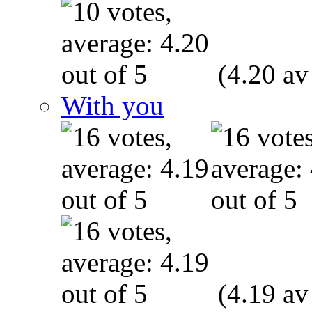
(4.20 av
With you
(4.19 av