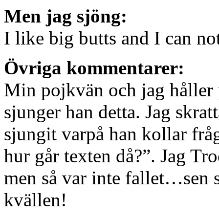
Men jag sjöng:
I like big butts and I can no
Övriga kommentarer:
Min pojkvän och jag håller 
sjunger han detta. Jag skrat
sjungit varpå han kollar f
hur går texten då?”. Jag Tro
men så var inte fallet…sen 
kvällen!