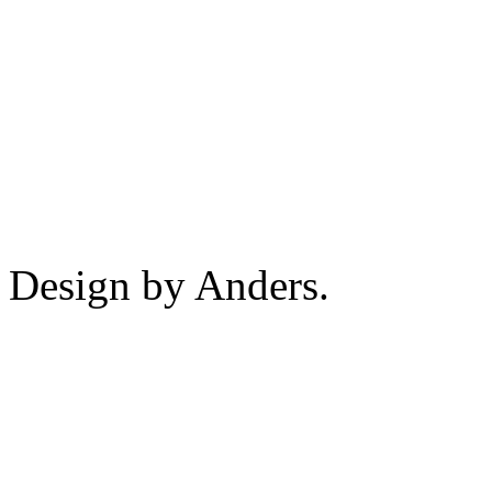
Design by Anders.