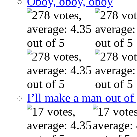
Oboy, oboy, oboy
I’ll make a man out o