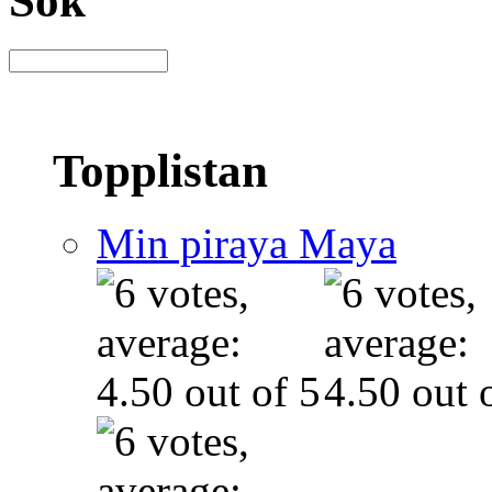
Sök
Topplistan
Min piraya Maya