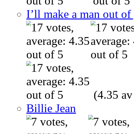
I’ll make a man out o
(4.35 av
Billie Jean