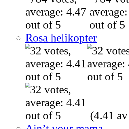
Rosa helikopter
(4.41 av
Ain’t your mama