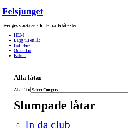
Felsjunget
Sveriges största sida för felhörda låttexter
HEM
Lägg till en låt
Bubblare
Om sidan
Boken
Alla låtar
Alla låtar
Slumpade låtar
In da club