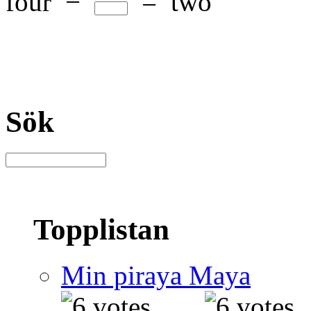
four
−
=
two
Sök
Topplistan
Min piraya Maya