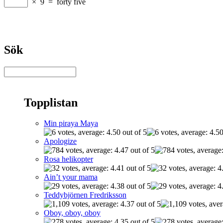
×
9
=
forty five
Sök
Topplistan
Min piraya Maya
Apologize
Rosa helikopter
Ain’t your mama
Teddybjörnen Fredriksson
Oboy, oboy, oboy