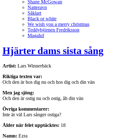
Shane McGowan
Natteravn
Såklart
Black or white
We wish you a merry christmas
Teddybjörnen Fredriksson
Magaluf
Hjärter dams sista sång
Artist:
Lars Winnerbäck
Riktiga texten var:
Och den är hos dig nu och hos dig och din vän
Men jag sjöng:
Och den är ostig nu och ostig, åh din vän
Övriga kommentarer:
Inte är väl Lars sånger ostiga?
Ålder när felet upptäcktes:
18
Namn:
Ezra