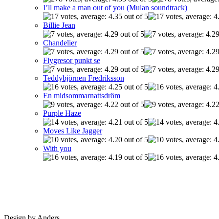
I’ll make a man out of you (Mulan soundtrack)
Billie Jean
Chandelier
Flygresor punkt se
Teddybjörnen Fredriksson
En midsommarnattsdröm
Purple Haze
Moves Like Jagger
With you
Design by Anders.