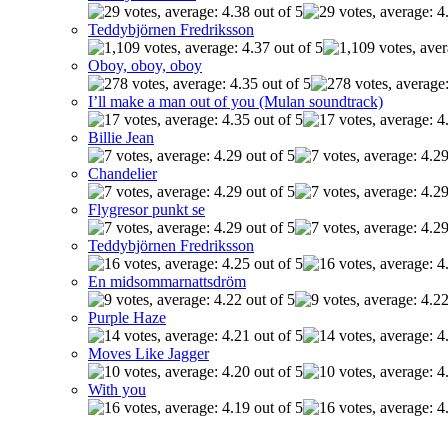
Teddybjörnen Fredriksson
Oboy, oboy, oboy
I’ll make a man out of you (Mulan soundtrack)
Billie Jean
Chandelier
Flygresor punkt se
Teddybjörnen Fredriksson
En midsommarnattsdröm
Purple Haze
Moves Like Jagger
With you