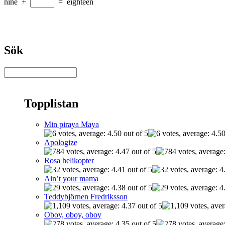
nine
+
=
eighteen
Sök
Topplistan
Min piraya Maya
Apologize
Rosa helikopter
Ain’t your mama
Teddybjörnen Fredriksson
Oboy, oboy, oboy