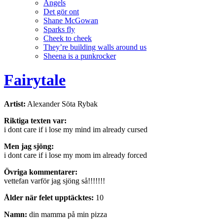
Angels
Det gör ont
Shane McGowan
Sparks fly
Cheek to cheek
They’re building walls around us
Sheena is a punkrocker
Fairytale
Artist:
Alexander Söta Rybak
Riktiga texten var:
i dont care if i lose my mind im already cursed
Men jag sjöng:
i dont care if i lose my mom im already forced
Övriga kommentarer:
vettefan varför jag sjöng så!!!!!!!
Ålder när felet upptäcktes:
10
Namn:
din mamma på min pizza