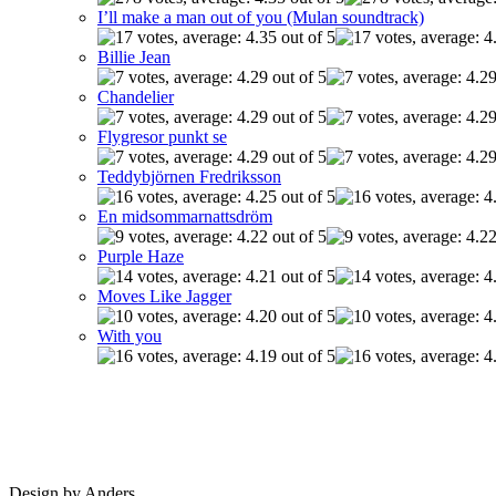
I’ll make a man out of you (Mulan soundtrack)
Billie Jean
Chandelier
Flygresor punkt se
Teddybjörnen Fredriksson
En midsommarnattsdröm
Purple Haze
Moves Like Jagger
With you
Design by Anders.