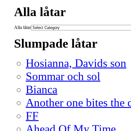
Alla låtar
Alla låtar
Slumpade låtar
Hosianna, Davids son
Sommar och sol
Bianca
Another one bites the 
FF
Ahead Of My Time