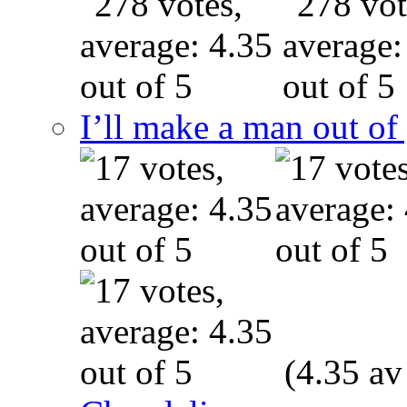
I’ll make a man out o
(4.35 av