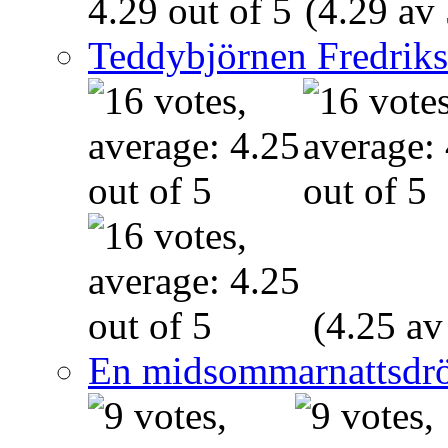
(4.29 av 
Teddybjörnen Fredrik
(4.25 av
En midsommarnattsdr